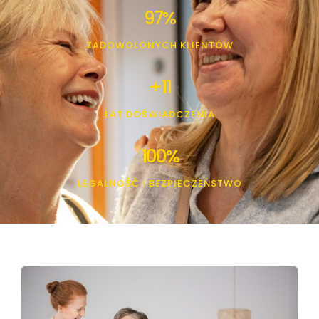
97
%
ZADOWOLONYCH KLIENTÓW
+
11
LAT DOŚWIADCZENIA
100
%
LEGALNOŚĆ I BEZPIECZEŃSTWO